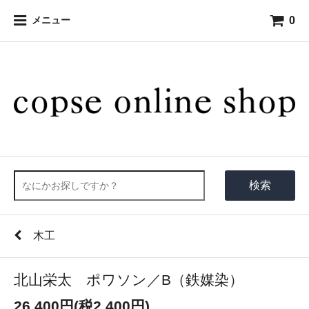
0
メニュー
検索
木工
北山栄太 ポワソン／B（鉄媒染）
26,400円(税2,400円)