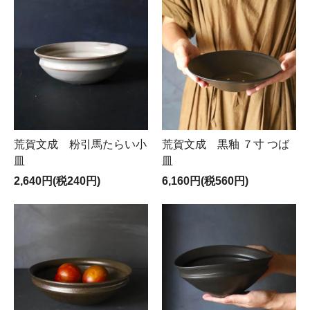
荒賀文成 粉引馬たらい小
荒賀文成 黒釉 ７寸 つば
皿
皿
2,640円(税240円)
6,160円(税560円)