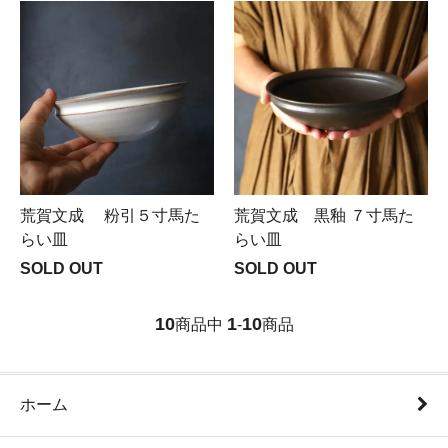
荒賀文成 粉引５寸馬た
荒賀文成 黒釉 ７寸馬た
らい皿
らい皿
SOLD OUT
SOLD OUT
10
1
10
商品中
-
商品
ホーム