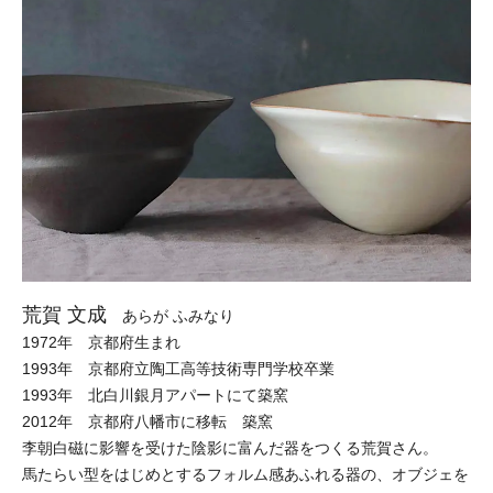
荒賀 文成
あらが ふみなり
1972年 京都府生まれ
1993年 京都府立陶工高等技術専門学校卒業
1993年 北白川銀月アパートにて築窯
2012年 京都府八幡市に移転 築窯
李朝白磁に影響を受けた陰影に富んだ器をつくる荒賀さん。
馬たらい型をはじめとするフォルム感あふれる器の、オブジェを