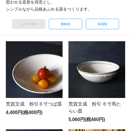
思わせる造形を得意とし、
シンプルながら品格あふれる器をつくります。
おすすめ順
価格順
新着順
荒賀文成 粉引６寸つば皿
荒賀文成 粉引 ６寸馬た
らい皿
4,400円(税400円)
5,060円(税460円)