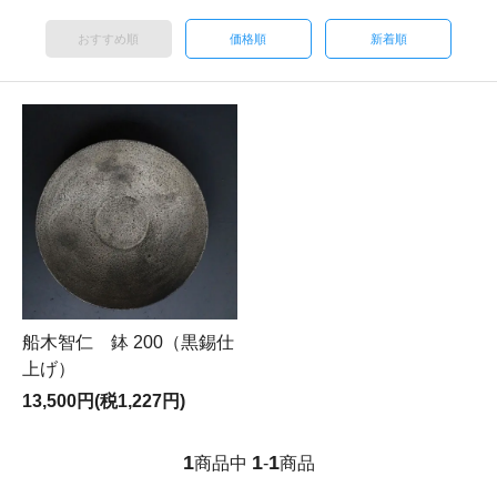
おすすめ順
価格順
新着順
船木智仁 鉢 200（黒錫仕
上げ）
13,500円(税1,227円)
1
1
1
商品中
-
商品