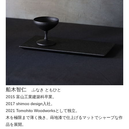
船木智仁
ふなき ともひと
2015 富山工業建築科卒業。
2017 shimoo design入社。
2021 Tomohito Woodworksとして独立。
木を極限まで薄く挽き、蒔地漆で仕上げるマットでシャープな作
品を展開。