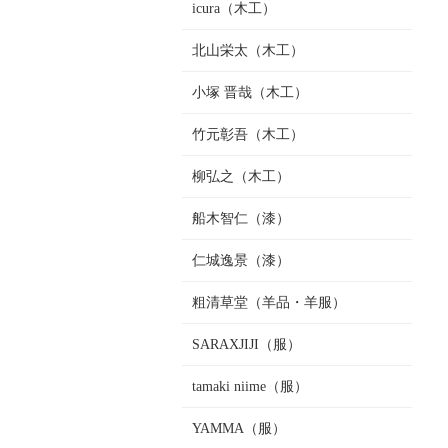
icura（木工）
北山栄太（木工）
小塚 晋哉（木工）
竹元彰吾（木工）
柳弘之（木工）
船木智仁（漆）
仁城逸景（漆）
粗清草堂（羊品・羊服）
SARAXJIJI（服）
tamaki niime（服）
YAMMA（服）