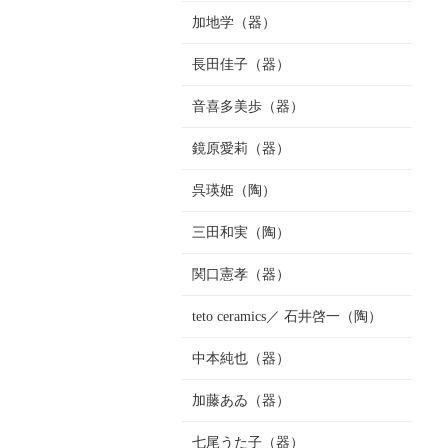
加地学（器）
長田佳子（器）
音喜多美歩（器）
鏡原愛莉（器）
呉瑛姫（陶）
三田和実（陶）
関口憲孝（器）
teto ceramics／ 石井啓一（陶）
中本純也（器）
加藤あゐ（器）
七尾うた子（器）