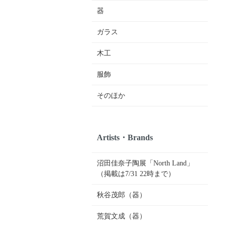
器
ガラス
木工
服飾
そのほか
Artists・Brands
沼田佳奈子陶展「North Land」
（掲載は7/31 22時まで）
秋谷茂郎（器）
荒賀文成（器）